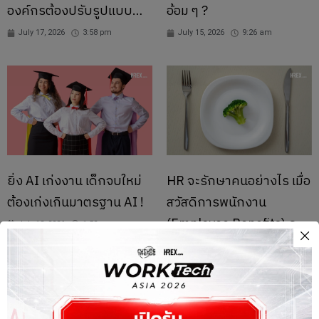
องค์กรต้องปรับรูปแบบ
อ้อม ๆ ?
การเข้างาน
July 17, 2026
3:58 pm
July 15, 2026
9:26 am
ยิ่ง AI เก่งงาน เด็กจบใหม่
HR จะรักษาคนอย่างไร เมื่อ
ต้องเก่งเกินมาตรฐาน AI !
สวัสดิการพนักงาน
(Employee Benefits) ถูก
July 13, 2026
1:52 pm
ตัด ?
July 7, 2026
12:55 pm