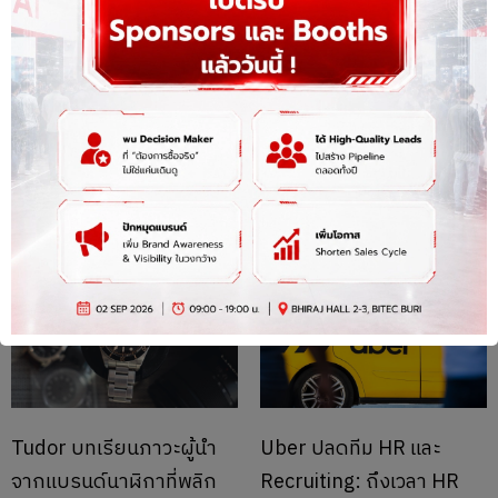
เมื่อ AI Agents กลายเป็น
ไทยเปิดทางผู้ลี้ภัยเมียนมา
ส่วนหนึ่งของ Digital
ทำงานถูกกฎหมาย โจทย์
Workforce – HR จะดูแล
ใหม่ Workforce Planning
คนอย่างเดียวไม่พอแล้ว
คือการดูแลแรงงานอย่าง
July 2, 2026
9:51 am
June 25, 2026
1:35 pm
เป็นธรรม
Tudor บทเรียนภาวะผู้นำ
Uber ปลดทีม HR และ
จากแบรนด์นาฬิกาที่พลิก
Recruiting: ถึงเวลา HR