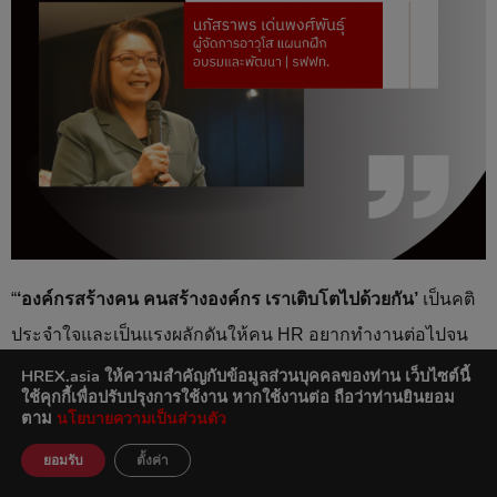
“
‘องค์กรสร้างคน คนสร้างองค์กร เราเติบโตไปด้วยกัน’
เป็นคติ
ประจำใจและเป็นแรงผลักดันให้คน HR อยากทำงานต่อไปจน
เห็นความสำเร็จ
HREX.asia ให้ความสำคัญกับข้อมูลส่วนบุคคลของท่าน
เว็บไซต์นี้
ใช้คุกกี้เพื่อปรับปรุงการใช้งาน หากใช้งานต่อ ถือว่าท่านยินยอม
ตาม
นโยบายความเป็นส่วนตัว
“การสร้างคนเป็นหน้าที่และบทบาทในอุดมคติสำหรับ HR ที่มี
ยอมรับ
ตั้งค่า
ความสามารถในการ มองเห็น ค้นพบ และนำศักยภาพของ